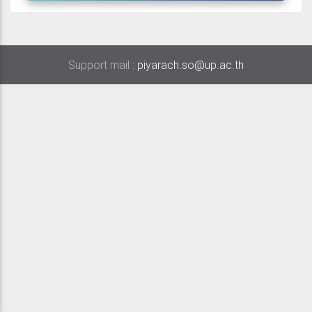
Support mail :
piyarach.so@up.ac.th